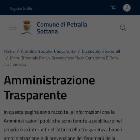
Vai ai contenuti
Vai al footer
ITA
Regione Sicilia
Lingua attiva:
Comune di Petralia
Sottana
Home
/
Amministrazione Trasparente
/
Disposizioni Generali
/
Piano Triennale Per La Prevenzione Della Corruzione E Della
Trasparenza
Amministrazione
Trasparente
In questa pagina sono raccolte le informazioni che le
Amministrazioni pubbliche sono tenute a pubblicare nel
proprio sito internet nell’ottica della trasparenza, buona
amministrazione e di prevenzione dei fenomeni della