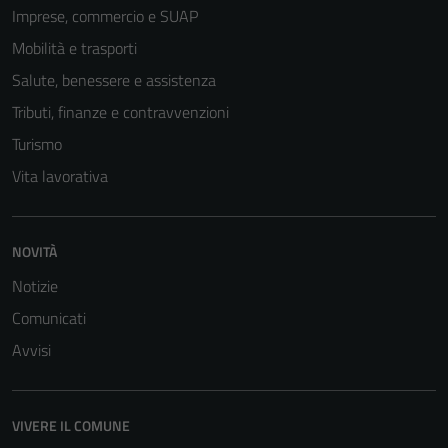
Imprese, commercio e SUAP
Mobilità e trasporti
Salute, benessere e assistenza
Tributi, finanze e contravvenzioni
Turismo
Vita lavorativa
Tecnici
NOVITÀ
Questi cookie
sono necessari
Notizie
per il
Comunicati
funzionamento
del sito e non
Avvisi
possono
essere
disabilitati.
VIVERE IL COMUNE
Questi cookie