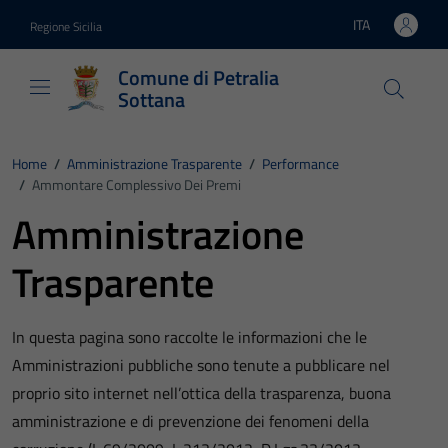
Vai ai contenuti
Vai al footer
ITA
Regione Sicilia
Lingua attiva:
Comune di Petralia
Sottana
Home
/
Amministrazione Trasparente
/
Performance
/
Ammontare Complessivo Dei Premi
Amministrazione
Trasparente
In questa pagina sono raccolte le informazioni che le
Amministrazioni pubbliche sono tenute a pubblicare nel
proprio sito internet nell’ottica della trasparenza, buona
amministrazione e di prevenzione dei fenomeni della