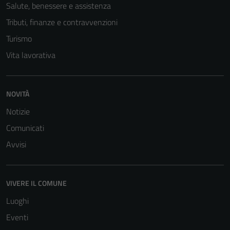
Salute, benessere e assistenza
Tributi, finanze e contravvenzioni
Turismo
Vita lavorativa
NOVITÀ
Tecnici
Notizie
Questi cookie
sono necessari
Comunicati
per il
Avvisi
funzionamento
del sito e non
possono
VIVERE IL COMUNE
essere
disabilitati.
Luoghi
Questi cookie
Eventi
non raccolgono