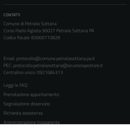
informazioni
personali.
CONTATTI
Comune di Petralia Sottana
Corso Paolo Agliata 90027 Petralia Sottana PA
Codice fiscale: 83000710828
Email:
protocollo@comune.petraliasottana.pa.it
PEC:
protocollo.petraliasottana@sicurezzapostale.it
Centralino unico: 0921684313
Leggi le FAQ
Prenotazione appuntamento
Segnalazione disservizio
Richiesta assistenza
Amministrazione trasparente