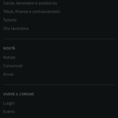
Salute, benessere e assistenza
Tributi, finanze e contravvenzioni
Turismo
Vita lavorativa
NOVITÀ
Tecnici
Notizie
Questi cookie
sono necessari
Comunicati
per il
Avvisi
funzionamento
del sito e non
possono
VIVERE IL COMUNE
essere
disabilitati.
Luoghi
Questi cookie
Eventi
non raccolgono