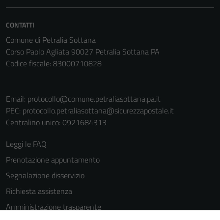
informazioni
personali.
CONTATTI
Comune di Petralia Sottana
Corso Paolo Agliata 90027 Petralia Sottana PA
Codice fiscale: 83000710828
Email:
protocollo@comune.petraliasottana.pa.it
PEC:
protocollo.petraliasottana@sicurezzapostale.it
Centralino unico: 0921684313
Leggi le FAQ
Prenotazione appuntamento
Segnalazione disservizio
Richiesta assistenza
Amministrazione trasparente