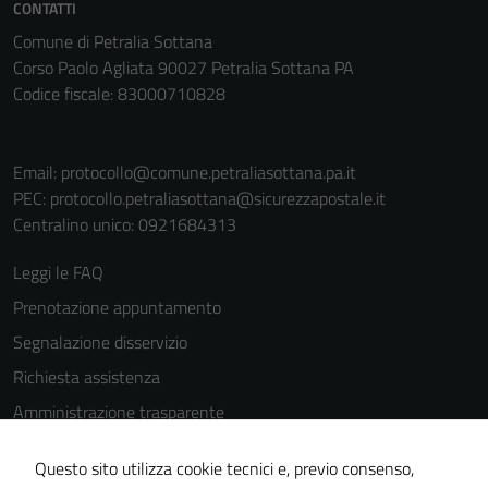
CONTATTI
Comune di Petralia Sottana
Corso Paolo Agliata 90027 Petralia Sottana PA
Codice fiscale: 83000710828
Email:
protocollo@comune.petraliasottana.pa.it
PEC:
protocollo.petraliasottana@sicurezzapostale.it
Centralino unico: 0921684313
Leggi le FAQ
Prenotazione appuntamento
Segnalazione disservizio
Richiesta assistenza
Amministrazione trasparente
Informativa privacy
Questo sito utilizza cookie tecnici e, previo consenso,
Cookie Policy