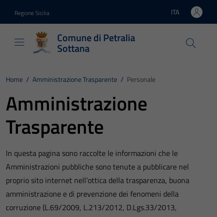
Vai ai contenuti
Vai al footer
ITA
Regione Sicilia
Lingua attiva:
Comune di Petralia
Sottana
Home
/
Amministrazione Trasparente
/
Personale
Amministrazione
Trasparente
In questa pagina sono raccolte le informazioni che le
Amministrazioni pubbliche sono tenute a pubblicare nel
proprio sito internet nell’ottica della trasparenza, buona
amministrazione e di prevenzione dei fenomeni della
corruzione (L.69/2009, L.213/2012, D.Lgs.33/2013,