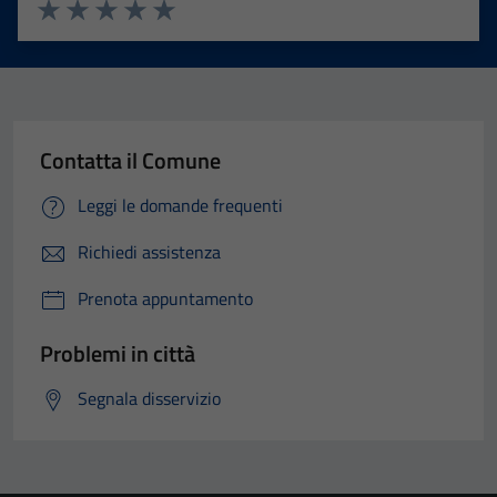
Valuta 1 stelle su 5
Valuta 2 stelle su 5
Valuta 3 stelle su 5
Valuta 4 stelle su 5
Valuta 5 stelle su 5
Contatta il Comune
Leggi le domande frequenti
Richiedi assistenza
Prenota appuntamento
Problemi in città
Segnala disservizio
Tecnici
Questi cookie
sono necessari