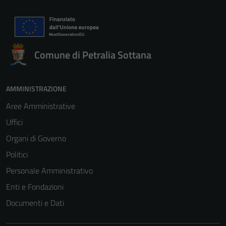
per il
funzionamento
del sito e non
possono
Comune di Petralia Sottana
essere
disabilitati.
Questi cookie
AMMINISTRAZIONE
non raccolgono
Aree Amministrative
informazioni
personali.
Uffici
Organi di Governo
Politici
Personale Amministrativo
Enti e Fondazioni
Documenti e Dati