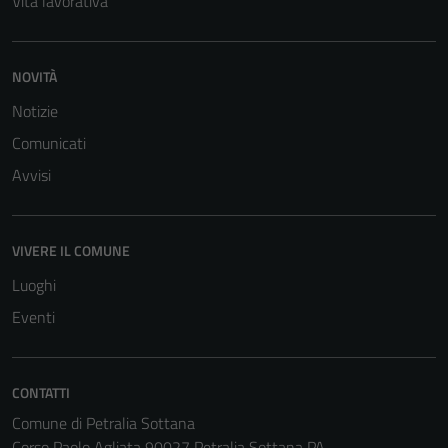
Vita lavorativa
funzionamento
del sito e non
possono
NOVITÀ
essere
disabilitati.
Notizie
Questi cookie
Comunicati
non raccolgono
Avvisi
informazioni
personali.
VIVERE IL COMUNE
Luoghi
Eventi
CONTATTI
Comune di Petralia Sottana
Corso Paolo Agliata 90027 Petralia Sottana PA