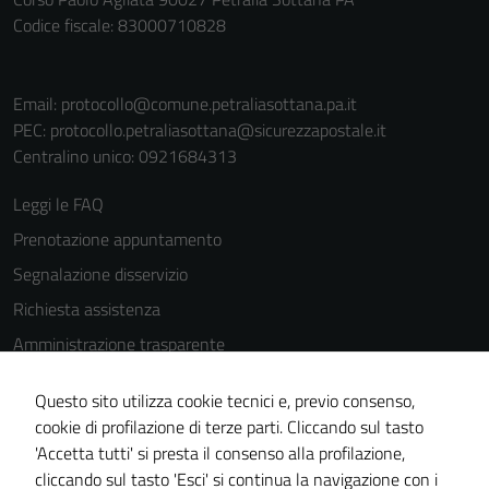
Codice fiscale: 83000710828
Email:
protocollo@comune.petraliasottana.pa.it
PEC:
protocollo.petraliasottana@sicurezzapostale.it
Centralino unico: 0921684313
Leggi le FAQ
Prenotazione appuntamento
Segnalazione disservizio
Richiesta assistenza
Amministrazione trasparente
Informativa privacy
Questo sito utilizza cookie tecnici e, previo consenso,
Cookie Policy
cookie di profilazione di terze parti. Cliccando sul tasto
Note legali
'Accetta tutti' si presta il consenso alla profilazione,
cliccando sul tasto 'Esci' si continua la navigazione con i
Dichiarazione di accessibilità