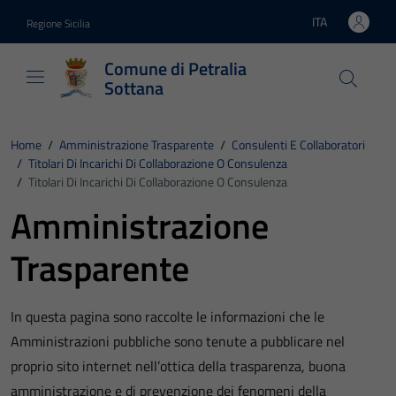
Vai ai contenuti
Vai al footer
ITA
Regione Sicilia
Lingua attiva:
Comune di Petralia
Sottana
Home
/
Amministrazione Trasparente
/
Consulenti E Collaboratori
/
Titolari Di Incarichi Di Collaborazione O Consulenza
/
Titolari Di Incarichi Di Collaborazione O Consulenza
Amministrazione
Trasparente
In questa pagina sono raccolte le informazioni che le
Amministrazioni pubbliche sono tenute a pubblicare nel
proprio sito internet nell’ottica della trasparenza, buona
amministrazione e di prevenzione dei fenomeni della