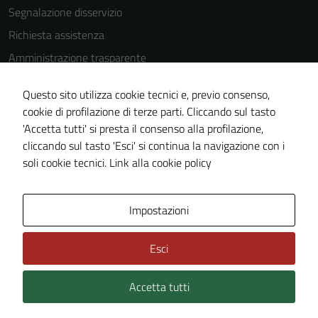
Segnalazione disservizio
Richiesta assistenza
Amministrazione trasparente
Informativa privacy
Questo sito utilizza cookie tecnici e, previo consenso,
Cookie Policy
cookie di profilazione di terze parti. Cliccando sul tasto
Note legali
'Accetta tutti' si presta il consenso alla profilazione,
cliccando sul tasto 'Esci' si continua la navigazione con i
Dichiarazione di accessibilità
soli cookie tecnici.
Link alla cookie policy
Piano di miglioramento del sito
Impostazioni
Area Privata
Esci
Accetta tutti