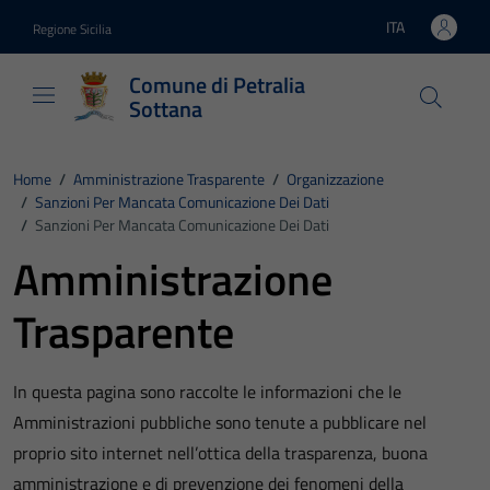
Vai ai contenuti
Vai al footer
ITA
Regione Sicilia
Lingua attiva:
Comune di Petralia
Sottana
Home
/
Amministrazione Trasparente
/
Organizzazione
/
Sanzioni Per Mancata Comunicazione Dei Dati
/
Sanzioni Per Mancata Comunicazione Dei Dati
Amministrazione
Trasparente
In questa pagina sono raccolte le informazioni che le
Amministrazioni pubbliche sono tenute a pubblicare nel
proprio sito internet nell’ottica della trasparenza, buona
amministrazione e di prevenzione dei fenomeni della