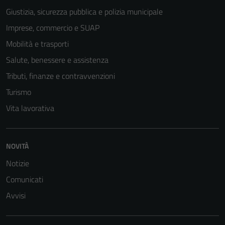
Giustizia, sicurezza pubblica e polizia municipale
Imprese, commercio e SUAP
Mobilità e trasporti
Salute, benessere e assistenza
Tributi, finanze e contravvenzioni
Turismo
Vita lavorativa
Tecnici
Questi cookie
NOVITÀ
sono necessari
per il
Notizie
funzionamento
Comunicati
del sito e non
Avvisi
possono
essere
disabilitati.