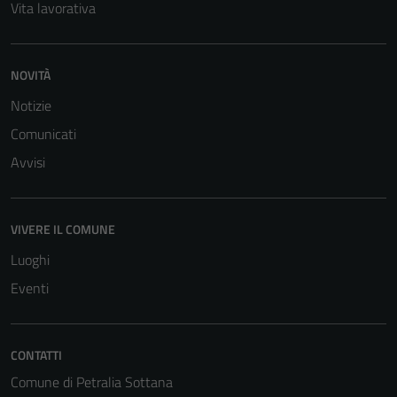
Vita lavorativa
funzionamento
del sito e non
possono
NOVITÀ
essere
disabilitati.
Notizie
Questi cookie
Comunicati
non raccolgono
Avvisi
informazioni
personali.
VIVERE IL COMUNE
Luoghi
Eventi
CONTATTI
Comune di Petralia Sottana