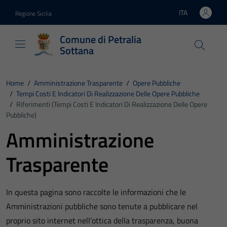
Vai ai contenuti
Vai al footer
ITA
Regione Sicilia
Lingua attiva:
Comune di Petralia
Sottana
Home
/
Amministrazione Trasparente
/
Opere Pubbliche
/
Tempi Costi E Indicatori Di Realizzazione Delle Opere Pubbliche
/
Riferimenti (Tempi Costi E Indicatori Di Realizzazione Delle Opere
Pubbliche)
Amministrazione
Trasparente
In questa pagina sono raccolte le informazioni che le
Amministrazioni pubbliche sono tenute a pubblicare nel
proprio sito internet nell’ottica della trasparenza, buona