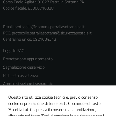
Corso Paolo Agliata 90027 Petralia Sottana PA
Codice fiscale: 83000710828
Email:
protocollo@comune.petraliasottana.pa.it
PEC:
protocollo.petraliasottana@sicurezzapostale.it
Centralino unico: 0921684313
Leggi le FAQ
Prenotazione appuntamento
Segnalazione disservizio
Richiesta assistenza
Amministrazione trasparente
Informativa privacy
Questo sito utilizza cookie tecnici e, previo consenso,
Cookie Policy
cookie di profilazione di terze parti. Cliccando sul tasto
Note legali
'Accetta tutti' si presta il consenso alla profilazione,
cliccando sul tasto 'Esci' si continua la navigazione con i