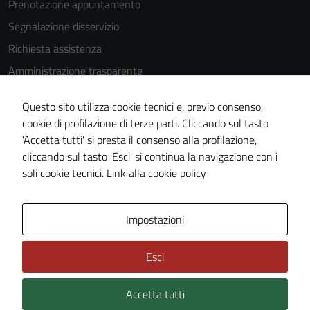
Prenotazione appuntamento
Segnalazione disservizio
Richiesta assistenza
Amministrazione trasparente
Informativa privacy
Questo sito utilizza cookie tecnici e, previo consenso,
Cookie Policy
cookie di profilazione di terze parti. Cliccando sul tasto
Note legali
'Accetta tutti' si presta il consenso alla profilazione,
cliccando sul tasto 'Esci' si continua la navigazione con i
Dichiarazione di accessibilità
soli cookie tecnici.
Link alla cookie policy
Piano di miglioramento del sito
Impostazioni
Area Privata
Esci
Accetta tutti