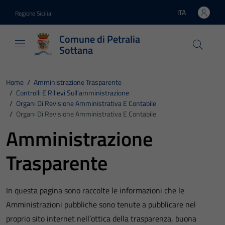
Vai ai contenuti
Vai al footer
ITA
Regione Sicilia
Lingua attiva:
Comune di Petralia
Sottana
Home
/
Amministrazione Trasparente
/
Controlli E Rilievi Sull'amministrazione
/
Organi Di Revisione Amministrativa E Contabile
/
Organi Di Revisione Amministrativa E Contabile
Amministrazione
Trasparente
In questa pagina sono raccolte le informazioni che le
Amministrazioni pubbliche sono tenute a pubblicare nel
proprio sito internet nell’ottica della trasparenza, buona