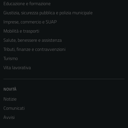
Educazione e formazione
Giustizia, sicurezza pubblica e polizia municipale
Imprese, commercio e SUAP
Mobilità e trasporti
Salute, benessere e assistenza
Tributi, finanze e contravvenzioni
Turismo
Vita lavorativa
Tecnici
Questi cookie
sono necessari
NOVITÀ
per il
Notizie
funzionamento
Comunicati
del sito e non
possono
Avvisi
essere