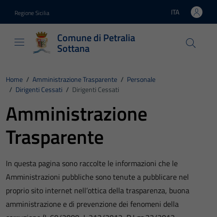
Vai ai contenuti
Vai al footer
ITA
Regione Sicilia
Lingua attiva:
Comune di Petralia
Sottana
Home
/
Amministrazione Trasparente
/
Personale
/
Dirigenti Cessati
/
Dirigenti Cessati
Amministrazione
Trasparente
In questa pagina sono raccolte le informazioni che le
Amministrazioni pubbliche sono tenute a pubblicare nel
proprio sito internet nell’ottica della trasparenza, buona
amministrazione e di prevenzione dei fenomeni della