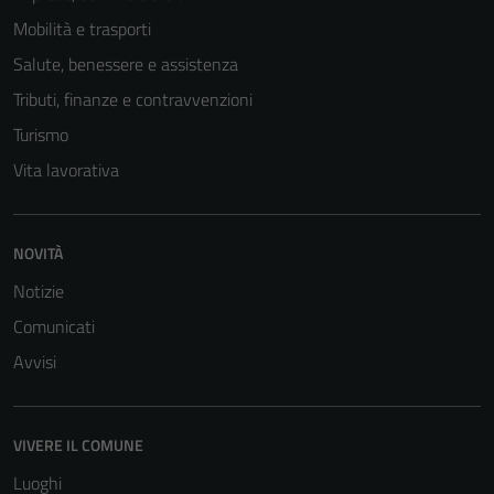
Mobilità e trasporti
Salute, benessere e assistenza
Tributi, finanze e contravvenzioni
Turismo
Vita lavorativa
Tecnici
NOVITÀ
Questi cookie
Notizie
sono necessari
per il
Comunicati
funzionamento
Avvisi
del sito e non
possono
essere
VIVERE IL COMUNE
disabilitati.
Questi cookie
Luoghi