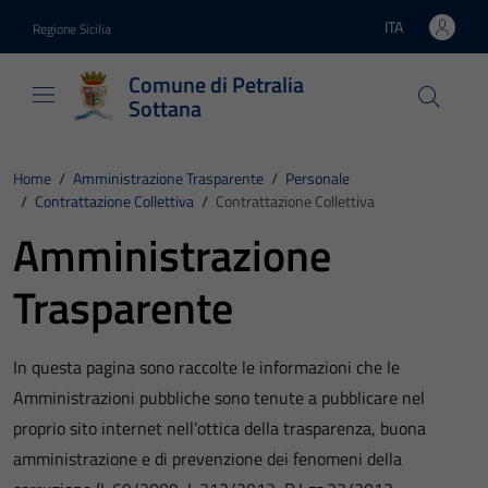
Vai ai contenuti
Vai al footer
ITA
Regione Sicilia
Lingua attiva:
Comune di Petralia
Sottana
Home
/
Amministrazione Trasparente
/
Personale
/
Contrattazione Collettiva
/
Contrattazione Collettiva
Amministrazione
Trasparente
In questa pagina sono raccolte le informazioni che le
Amministrazioni pubbliche sono tenute a pubblicare nel
proprio sito internet nell’ottica della trasparenza, buona
amministrazione e di prevenzione dei fenomeni della