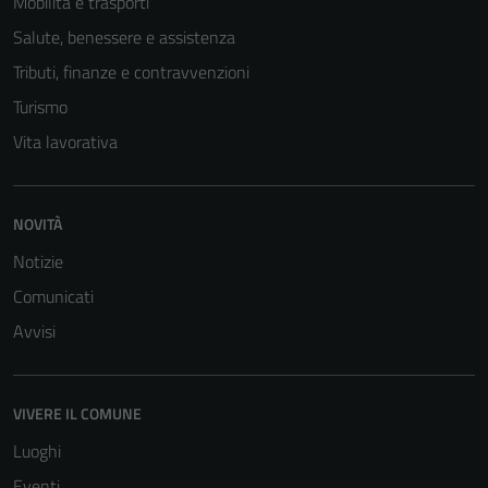
Mobilità e trasporti
Salute, benessere e assistenza
Tributi, finanze e contravvenzioni
Turismo
Vita lavorativa
Tecnici
NOVITÀ
Questi cookie
Notizie
sono necessari
Comunicati
per il
funzionamento
Avvisi
del sito e non
possono
essere
VIVERE IL COMUNE
disabilitati.
Luoghi
Questi cookie
Eventi
non raccolgono