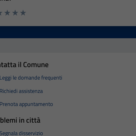
a 1 stelle su 5
luta 2 stelle su 5
Valuta 3 stelle su 5
Valuta 4 stelle su 5
Valuta 5 stelle su 5
tatta il Comune
Leggi le domande frequenti
Richiedi assistenza
Prenota appuntamento
blemi in città
Segnala disservizio