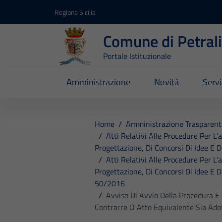
Vai ai contenuti
Vai al footer
Regione Sicilia
Comune di Petral
Portale Istituzionale
Amministrazione
Novità
Servi
Home
/
Amministrazione Trasparent
/
Atti Relativi Alle Procedure Per L’
Progettazione, Di Concorsi Di Idee E D
/
Atti Relativi Alle Procedure Per L’
Progettazione, Di Concorsi Di Idee E Di
50/2016
/
Avviso Di Avvio Della Procedura E
Contrarre O Atto Equivalente Sia Adot