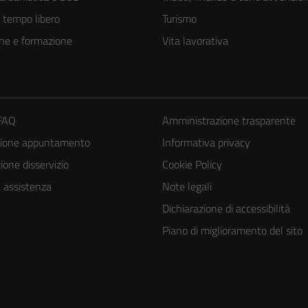
e tempo libero
Turismo
ne e formazione
Vita lavorativa
 FAQ
Amministrazione trasparente
zione appuntamento
Informativa privacy
one disservizio
Cookie Policy
a assistenza
Note legali
Tecnici
Dichiarazione di accessibilità
Questi cookie
Piano di miglioramento del sito
sono necessari
per il
funzionamento
del sito e non