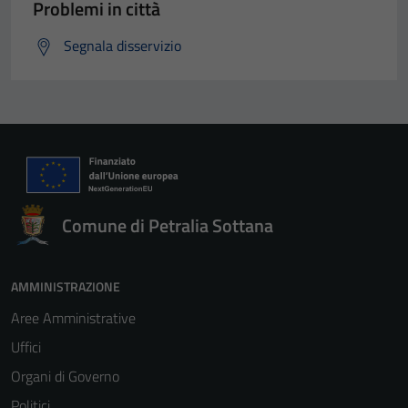
Problemi in città
Tecnici
Questi cookie
Segnala disservizio
sono necessari
per il
funzionamento
del sito e non
possono
essere
disabilitati.
Questi cookie
Comune di Petralia Sottana
non raccolgono
informazioni
personali.
AMMINISTRAZIONE
Aree Amministrative
Uffici
Organi di Governo
Politici