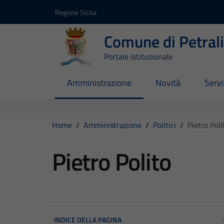
Vai ai contenuti
Vai al footer
Regione Sicilia
Comune di Petral
Portale Istituzionale
Amministrazione
Novità
Servi
Home
/
Amministrazione
/
Politici
/
Pietro Poli
Pietro Polito
INDICE DELLA PAGINA