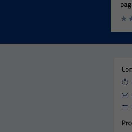
pag
Valut
Va
Con
Pro