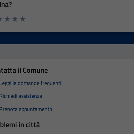
ina?
a 1 stelle su 5
luta 2 stelle su 5
Valuta 3 stelle su 5
Valuta 4 stelle su 5
Valuta 5 stelle su 5
tatta il Comune
Leggi le domande frequenti
Richiedi assistenza
Prenota appuntamento
blemi in città