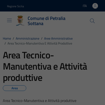
Vai ai contenuti
Vai al footer
ITA
Regione Sicilia
Lingua attiva:
Comune di Petralia
Sottana
Home
/
Amministrazione
/
Aree Amministrative
/
Area Tecnico-Manutentiva E Attività Produttive
Area Tecnico-
Manutentiva e Attività
produttive
Area
Area Tecnico-Manutentiva e Attività produttive