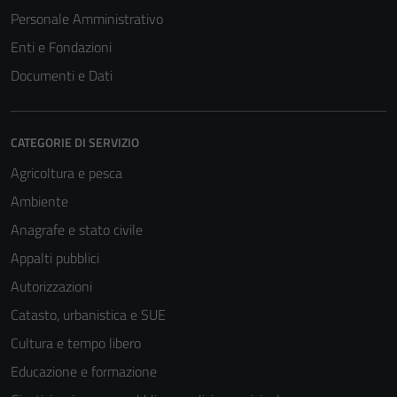
Tecnici
Personale Amministrativo
Questi cookie
Enti e Fondazioni
sono necessari
Documenti e Dati
per il
funzionamento
del sito e non
possono
CATEGORIE DI SERVIZIO
essere
Agricoltura e pesca
disabilitati.
Ambiente
Questi cookie
non raccolgono
Anagrafe e stato civile
informazioni
Appalti pubblici
personali.
Autorizzazioni
Catasto, urbanistica e SUE
Cultura e tempo libero
Educazione e formazione