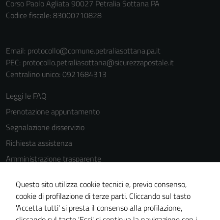
Corso Paolo Agliata 90027 Petralia Sottana PA
Codice fiscale: 83000710828
Email:
protocollo@comune.petraliasottana.pa.it
PEC:
protocollo.petraliasottana@sicurezzapostale.it
Centralino unico: 0921684313
Leggi le FAQ
Prenotazione appuntamento
Segnalazione disservizio
Richiesta assistenza
Amministrazione trasparente
Informativa privacy
Questo sito utilizza cookie tecnici e, previo consenso,
Cookie Policy
cookie di profilazione di terze parti. Cliccando sul tasto
Note legali
'Accetta tutti' si presta il consenso alla profilazione,
cliccando sul tasto 'Esci' si continua la navigazione con i