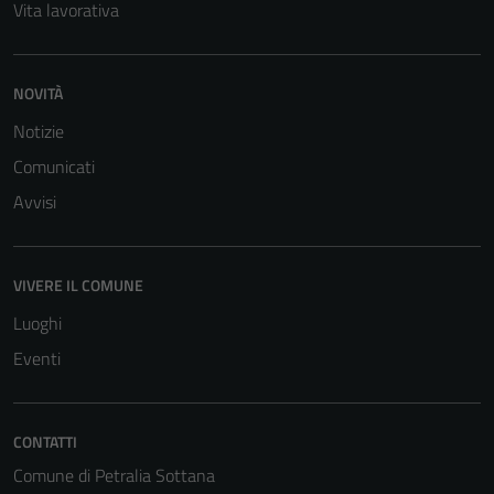
Vita lavorativa
funzionamento
del sito e non
possono
NOVITÀ
essere
disabilitati.
Notizie
Questi cookie
Comunicati
non raccolgono
Avvisi
informazioni
personali.
VIVERE IL COMUNE
Luoghi
Eventi
CONTATTI
Comune di Petralia Sottana