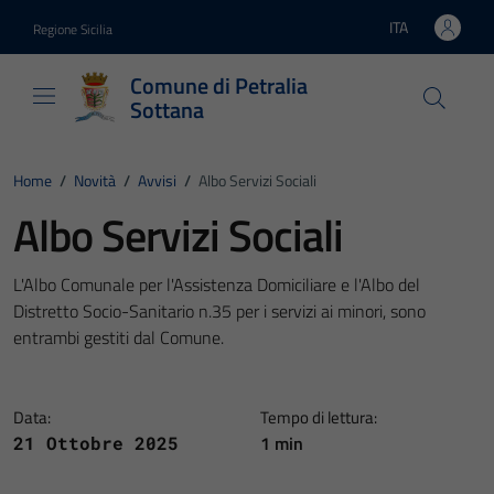
Vai ai contenuti
Vai al footer
ITA
Regione Sicilia
Lingua attiva:
Comune di Petralia
Sottana
Home
/
Novità
/
Avvisi
/
Albo Servizi Sociali
Albo Servizi Sociali
L'Albo Comunale per l'Assistenza Domiciliare e l'Albo del
Distretto Socio-Sanitario n.35 per i servizi ai minori, sono
entrambi gestiti dal Comune.
Data:
Tempo di lettura:
1 min
21 Ottobre 2025