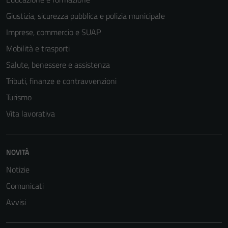
Giustizia, sicurezza pubblica e polizia municipale
Imprese, commercio e SUAP
Mobilità e trasporti
Salute, benessere e assistenza
Tributi, finanze e contravvenzioni
Turismo
Vita lavorativa
Tecnici
Questi cookie
NOVITÀ
sono necessari
per il
Notizie
funzionamento
Comunicati
del sito e non
possono
Avvisi
essere
disabilitati.