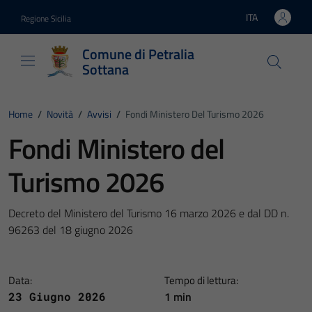
Vai ai contenuti
Vai al footer
ITA
Regione Sicilia
Lingua attiva:
Comune di Petralia
Sottana
Home
/
Novità
/
Avvisi
/
Fondi Ministero Del Turismo 2026
Fondi Ministero del
Turismo 2026
Decreto del Ministero del Turismo 16 marzo 2026 e dal DD n.
96263 del 18 giugno 2026
Data:
Tempo di lettura:
1 min
23 Giugno 2026