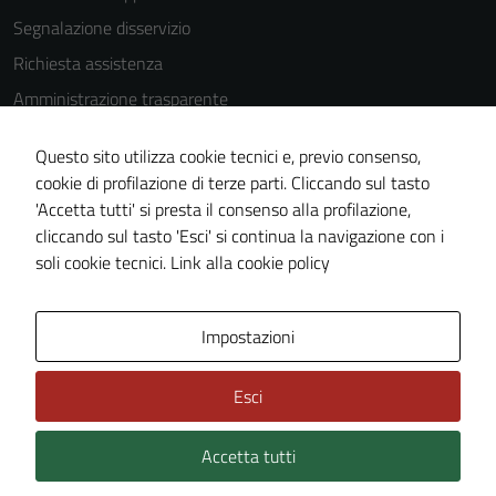
Segnalazione disservizio
Richiesta assistenza
Amministrazione trasparente
Informativa privacy
Questo sito utilizza cookie tecnici e, previo consenso,
Cookie Policy
cookie di profilazione di terze parti. Cliccando sul tasto
Note legali
'Accetta tutti' si presta il consenso alla profilazione,
cliccando sul tasto 'Esci' si continua la navigazione con i
Dichiarazione di accessibilità
soli cookie tecnici.
Link alla cookie policy
Piano di miglioramento del sito
Impostazioni
Area Privata
Esci
Accetta tutti