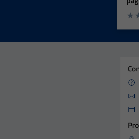
pag
Valut
Va
Con
Pro