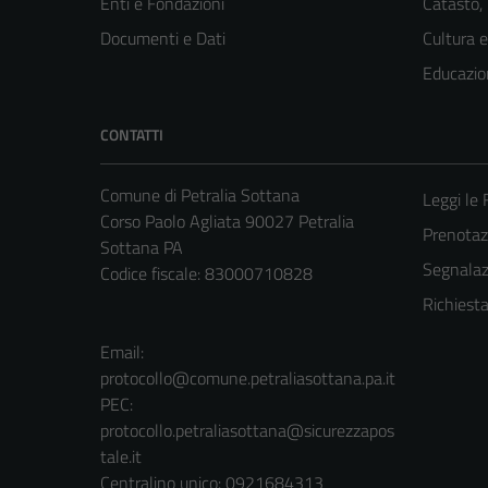
Enti e Fondazioni
Catasto,
Documenti e Dati
Cultura 
Educazio
CONTATTI
Comune di Petralia Sottana
Leggi le
Corso Paolo Agliata 90027 Petralia
Prenota
Sottana PA
Segnalazi
Codice fiscale: 83000710828
Richiest
Email:
protocollo@comune.petraliasottana.pa.it
PEC:
protocollo.petraliasottana@sicurezzapos
tale.it
Centralino unico: 0921684313