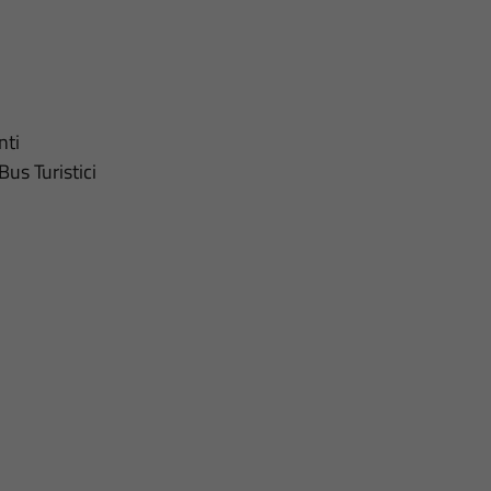
nti
us Turistici