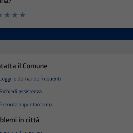
ina?
a 1 stelle su 5
luta 2 stelle su 5
Valuta 3 stelle su 5
Valuta 4 stelle su 5
Valuta 5 stelle su 5
tatta il Comune
Leggi le domande frequenti
Richiedi assistenza
Prenota appuntamento
blemi in città
Segnala disservizio