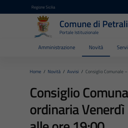
Vai ai contenuti
Vai al footer
Regione Sicilia
Comune di Petral
Portale Istituzionale
Amministrazione
Novità
Servi
Home
/
Novità
/
Avvisi
/
Consiglio Comunale –
Consiglio Comuna
ordinaria Venerd
alle ore 19:00