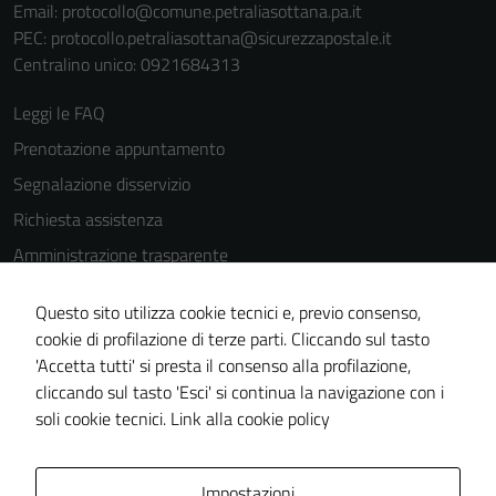
Email:
protocollo@comune.petraliasottana.pa.it
PEC:
protocollo.petraliasottana@sicurezzapostale.it
Centralino unico: 0921684313
Leggi le FAQ
Prenotazione appuntamento
Segnalazione disservizio
Richiesta assistenza
Amministrazione trasparente
Informativa privacy
Questo sito utilizza cookie tecnici e, previo consenso,
Cookie Policy
cookie di profilazione di terze parti. Cliccando sul tasto
Note legali
'Accetta tutti' si presta il consenso alla profilazione,
cliccando sul tasto 'Esci' si continua la navigazione con i
Dichiarazione di accessibilità
soli cookie tecnici.
Link alla cookie policy
Piano di miglioramento del sito
Impostazioni