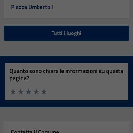
Piazza Umberto I
Tutti i luoghi
Quanto sono chiare le informazioni su questa
pagina?
Valuta 1 stelle su 5
Valuta 2 stelle su 5
Valuta 3 stelle su 5
Valuta 4 stelle su 5
Valuta 5 stelle su 5
Contatta il Comune