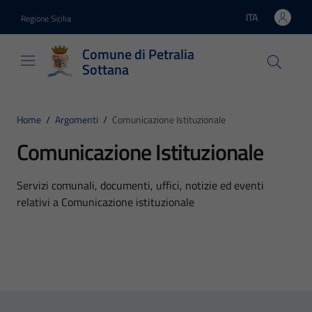
Vai ai contenuti
Vai al footer
ITA
Regione Sicilia
Lingua attiva:
Comune di Petralia
Sottana
Home
/
Argomenti
/
Comunicazione Istituzionale
Comunicazione Istituzionale
Dettagli dell'argomento
Servizi comunali, documenti, uffici, notizie ed eventi
relativi a Comunicazione istituzionale