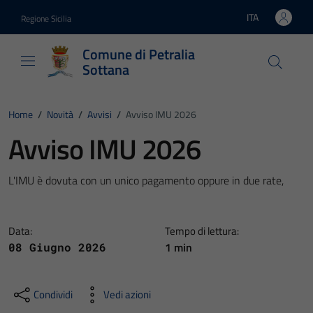
Vai ai contenuti
Vai al footer
ITA
Regione Sicilia
Lingua attiva:
Comune di Petralia
Sottana
Home
/
Novità
/
Avvisi
/
Avviso IMU 2026
Avviso IMU 2026
L'IMU è dovuta con un unico pagamento oppure in due rate,
Data:
Tempo di lettura:
1 min
08 Giugno 2026
Condividi
Vedi azioni