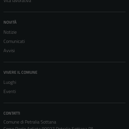
Vita lavorativa
funzionamento
del sito e non
possono
NOVITÀ
essere
disabilitati.
Notizie
Questi cookie
Comunicati
non raccolgono
Avvisi
informazioni
personali.
VIVERE IL COMUNE
Luoghi
Eventi
CONTATTI
Comune di Petralia Sottana
Corso Paolo Agliata 90027 Petralia Sottana PA