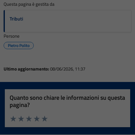
Questa pagina è gestita da
Tributi
Persone
Pietro Polito
Ultimo aggiornamento:
08/06/2026, 11:37
Quanto sono chiare le informazioni su questa
pagina?
Valuta 1 stelle su 5
Valuta 2 stelle su 5
Valuta 3 stelle su 5
Valuta 4 stelle su 5
Valuta 5 stelle su 5