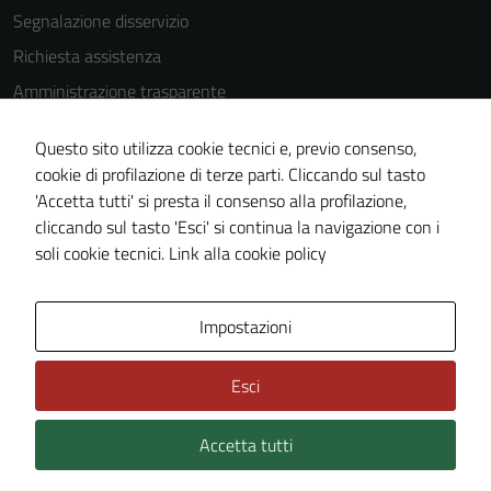
Segnalazione disservizio
Richiesta assistenza
Amministrazione trasparente
Informativa privacy
Questo sito utilizza cookie tecnici e, previo consenso,
Cookie Policy
cookie di profilazione di terze parti. Cliccando sul tasto
Note legali
'Accetta tutti' si presta il consenso alla profilazione,
cliccando sul tasto 'Esci' si continua la navigazione con i
Dichiarazione di accessibilità
soli cookie tecnici.
Link alla cookie policy
Piano di miglioramento del sito
Impostazioni
Area Privata
Esci
Accetta tutti