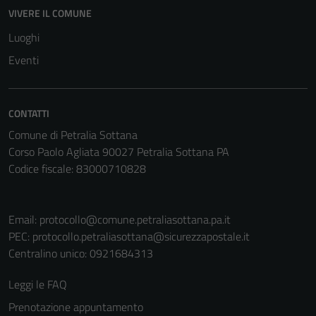
VIVERE IL COMUNE
Tecnici
Questi cookie
Luoghi
sono necessari
Eventi
per il
funzionamento
del sito e non
CONTATTI
possono
Comune di Petralia Sottana
essere
Corso Paolo Agliata 90027 Petralia Sottana PA
disabilitati.
Codice fiscale: 83000710828
Questi cookie
non raccolgono
informazioni
Email:
protocollo@comune.petraliasottana.pa.it
personali.
PEC:
protocollo.petraliasottana@sicurezzapostale.it
Centralino unico: 0921684313
Leggi le FAQ
Prenotazione appuntamento