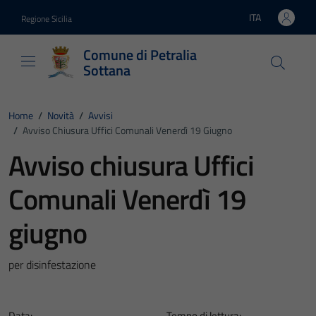
Vai ai contenuti
Vai al footer
ITA
Regione Sicilia
Lingua attiva:
Comune di Petralia
Sottana
Home
/
Novità
/
Avvisi
/
Avviso Chiusura Uffici Comunali Venerdì 19 Giugno
Avviso chiusura Uffici
Comunali Venerdì 19
giugno
per disinfestazione
Data:
Tempo di lettura: