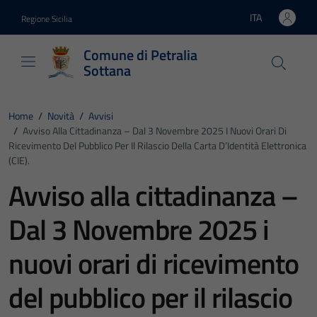
Vai ai contenuti
Vai al footer
ITA
Regione Sicilia
Lingua attiva:
Comune di Petralia
Sottana
Home
/
Novità
/
Avvisi
/
Avviso Alla Cittadinanza – Dal 3 Novembre 2025 I Nuovi Orari Di
Ricevimento Del Pubblico Per Il Rilascio Della Carta D’Identità Elettronica
(CIE).
Avviso alla cittadinanza –
Dal 3 Novembre 2025 i
nuovi orari di ricevimento
del pubblico per il rilascio