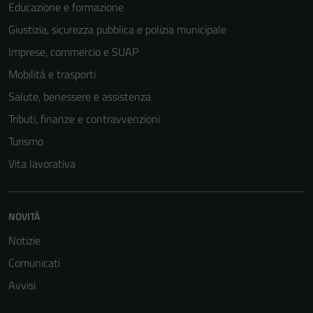
Educazione e formazione
Giustizia, sicurezza pubblica e polizia municipale
Imprese, commercio e SUAP
Mobilità e trasporti
Salute, benessere e assistenza
Tributi, finanze e contravvenzioni
Turismo
Vita lavorativa
Tecnici
Questi cookie
sono necessari
NOVITÀ
per il
Notizie
funzionamento
Comunicati
del sito e non
possono
Avvisi
essere