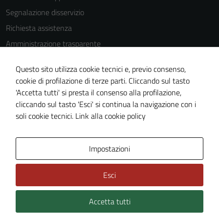
Segnalazione disservizio
Tecnici
Questi cookie
Richiesta assistenza
sono necessari
Amministrazione trasparente
per il
Informativa privacy
funzionamento
Questo sito utilizza cookie tecnici e, previo consenso,
del sito e non
Cookie Policy
cookie di profilazione di terze parti. Cliccando sul tasto
possono
Note legali
'Accetta tutti' si presta il consenso alla profilazione,
essere
cliccando sul tasto 'Esci' si continua la navigazione con i
Dichiarazione di accessibilità
disabilitati.
soli cookie tecnici.
Link alla cookie policy
Questi cookie
Piano di miglioramento del sito
non raccolgono
informazioni
Impostazioni
personali.
Area Privata
Esci
Accetta tutti