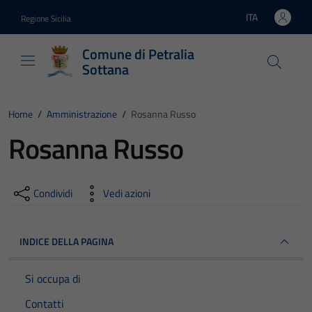
Vai ai contenuti
Vai al footer
ITA
Regione Sicilia
Lingua attiva:
Comune di Petralia
Sottana
Home
/
Amministrazione
/
Rosanna Russo
Rosanna Russo
Condividi
Vedi azioni
INDICE DELLA PAGINA
Si occupa di
Contatti