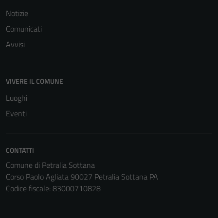
Notizie
Comunicati
Avvisi
VIVERE IL COMUNE
Luoghi
Eventi
CONTATTI
Tecnici
Comune di Petralia Sottana
Questi cookie
Corso Paolo Agliata 90027 Petralia Sottana PA
sono necessari
Codice fiscale: 83000710828
per il
funzionamento
del sito e non