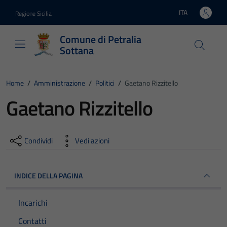
Vai ai contenuti
Vai al footer
ITA
Regione Sicilia
Lingua attiva:
Comune di Petralia
Sottana
Home
/
Amministrazione
/
Politici
/
Gaetano Rizzitello
Gaetano Rizzitello
Condividi
Vedi azioni
INDICE DELLA PAGINA
Incarichi
Contatti