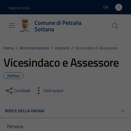
Vai ai contenuti
Vai al footer
ITA
Regione Sicilia
Lingua attiva:
Comune di Petralia
Sottana
Home
/
Amministrazione
/
Incarichi
/
Vicesindaco E Assessore
Vicesindaco e Assessore
Politico
Condividi
Vedi azioni
INDICE DELLA PAGINA
Persona