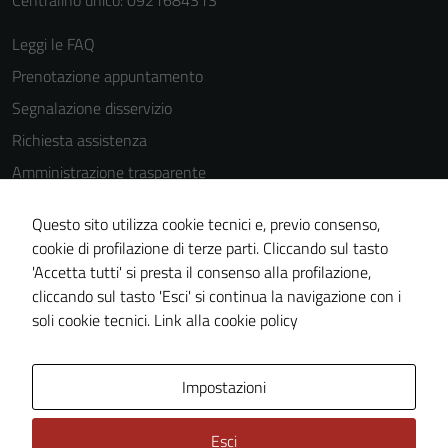
Centralino unico: 0921684313
Leggi le FAQ
Tecnici
Prenotazione appuntamento
Questi cookie
Segnalazione disservizio
sono necessari
Richiesta assistenza
per il
funzionamento
Amministrazione trasparente
del sito e non
Informativa privacy
possono
Questo sito utilizza cookie tecnici e, previo consenso,
Cookie Policy
essere
cookie di profilazione di terze parti. Cliccando sul tasto
disabilitati.
Note legali
'Accetta tutti' si presta il consenso alla profilazione,
Questi cookie
cliccando sul tasto 'Esci' si continua la navigazione con i
Dichiarazione di accessibilità
non raccolgono
soli cookie tecnici.
Link alla cookie policy
Piano di miglioramento del sito
informazioni
personali.
Impostazioni
Area Privata
Esci