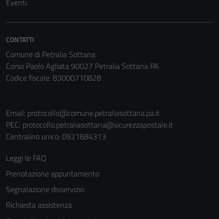
Eventi
Questi cookie
sono necessari
per il
funzionamento
CONTATTI
del sito e non
Comune di Petralia Sottana
possono
Corso Paolo Agliata 90027 Petralia Sottana PA
essere
Codice fiscale: 83000710828
disabilitati.
Questi cookie
non raccolgono
Email:
protocollo@comune.petraliasottana.pa.it
informazioni
PEC:
protocollo.petraliasottana@sicurezzapostale.it
personali.
Centralino unico: 0921684313
Leggi le FAQ
Prenotazione appuntamento
Segnalazione disservizio
Richiesta assistenza