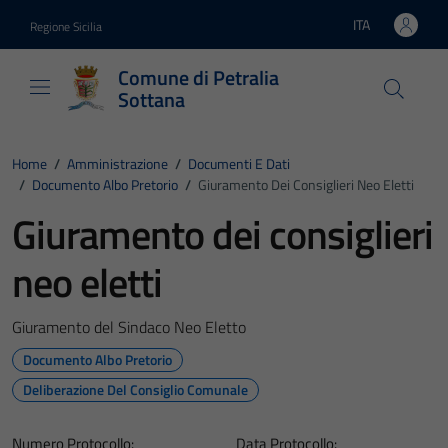
Vai ai contenuti
Vai al footer
ITA
Regione Sicilia
Lingua attiva:
Comune di Petralia
Sottana
Home
/
Amministrazione
/
Documenti E Dati
/
Documento Albo Pretorio
/
Giuramento Dei Consiglieri Neo Eletti
Giuramento dei consiglieri
neo eletti
Giuramento del Sindaco Neo Eletto
Documento Albo Pretorio
Deliberazione Del Consiglio Comunale
Numero Protocollo:
Data Protocollo: