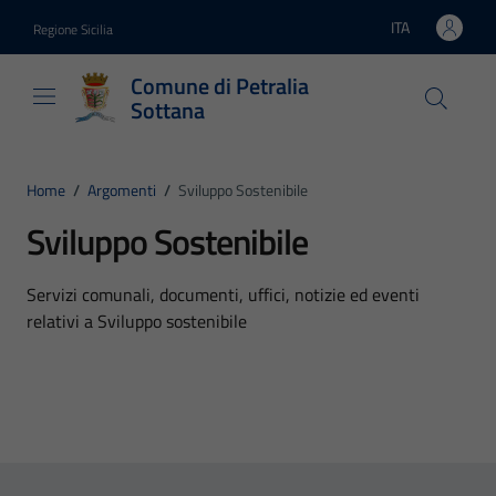
Vai ai contenuti
Vai al footer
ITA
Regione Sicilia
Lingua attiva:
Comune di Petralia
Sottana
Home
/
Argomenti
/
Sviluppo Sostenibile
Sviluppo Sostenibile
Dettagli dell'argomento
Servizi comunali, documenti, uffici, notizie ed eventi
relativi a Sviluppo sostenibile