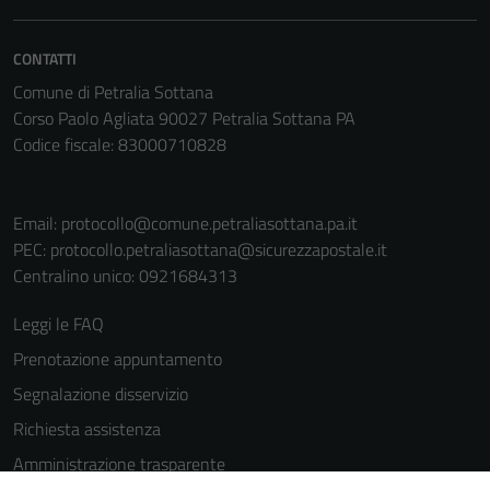
CONTATTI
Comune di Petralia Sottana
Corso Paolo Agliata 90027 Petralia Sottana PA
Codice fiscale: 83000710828
Email:
protocollo@comune.petraliasottana.pa.it
PEC:
protocollo.petraliasottana@sicurezzapostale.it
Centralino unico: 0921684313
Leggi le FAQ
Prenotazione appuntamento
Segnalazione disservizio
Richiesta assistenza
Tecnici
Amministrazione trasparente
Questi cookie