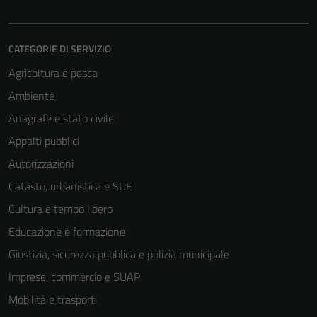
CATEGORIE DI SERVIZIO
Agricoltura e pesca
Ambiente
Anagrafe e stato civile
Tecnici
Appalti pubblici
Questi cookie
Autorizzazioni
sono necessari
Catasto, urbanistica e SUE
per il
funzionamento
Cultura e tempo libero
del sito e non
Educazione e formazione
possono
Giustizia, sicurezza pubblica e polizia municipale
essere
disabilitati.
Imprese, commercio e SUAP
Questi cookie
Mobilità e trasporti
non raccolgono