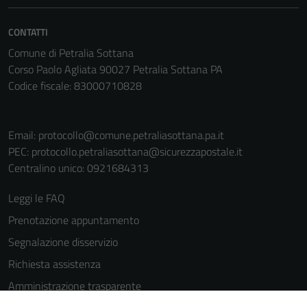
CONTATTI
Comune di Petralia Sottana
Corso Paolo Agliata 90027 Petralia Sottana PA
Codice fiscale: 83000710828
Email:
protocollo@comune.petraliasottana.pa.it
PEC:
protocollo.petraliasottana@sicurezzapostale.it
Centralino unico: 0921684313
Leggi le FAQ
Prenotazione appuntamento
Segnalazione disservizio
Richiesta assistenza
Amministrazione trasparente