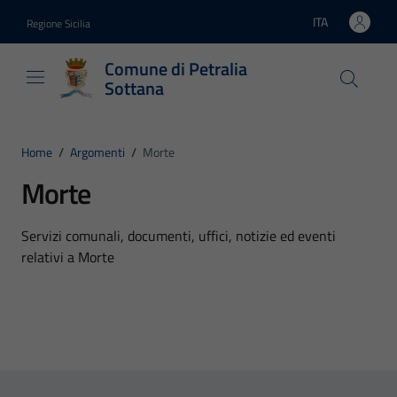
Vai ai contenuti
Vai al footer
ITA
Regione Sicilia
Lingua attiva:
Comune di Petralia
Sottana
Home
/
Argomenti
/
Morte
Morte
Dettagli dell'argomento
Servizi comunali, documenti, uffici, notizie ed eventi
relativi a Morte