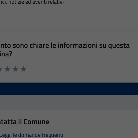
'argomento
ci, notizie ed eventi relativi
nto sono chiare le informazioni su questa
ina?
a 1 stelle su 5
luta 2 stelle su 5
Valuta 3 stelle su 5
Valuta 4 stelle su 5
Valuta 5 stelle su 5
tatta il Comune
Leggi le domande frequenti