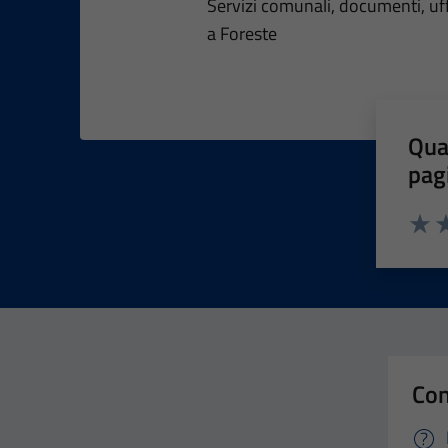
Dettagli dell
Servizi comunali, documenti, uffi
a Foreste
Qua
pag
Valut
Va
Con