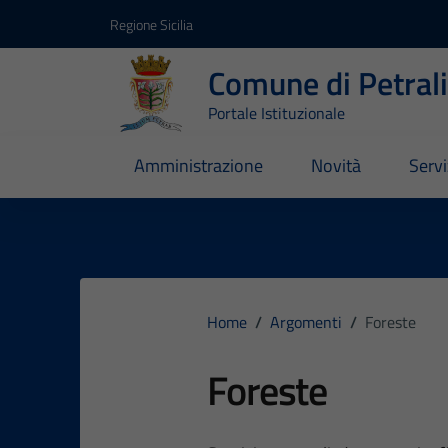
Vai ai contenuti
Vai al footer
Regione Sicilia
Comune di Petral
Portale Istituzionale
Amministrazione
Novità
Servi
Home
/
Argomenti
/
Foreste
Foreste