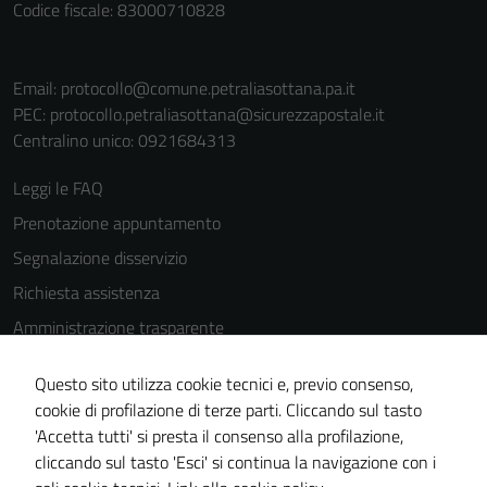
Codice fiscale: 83000710828
Email:
protocollo@comune.petraliasottana.pa.it
PEC:
protocollo.petraliasottana@sicurezzapostale.it
Centralino unico: 0921684313
Leggi le FAQ
Prenotazione appuntamento
Segnalazione disservizio
Richiesta assistenza
Amministrazione trasparente
Informativa privacy
Questo sito utilizza cookie tecnici e, previo consenso,
Cookie Policy
cookie di profilazione di terze parti. Cliccando sul tasto
Note legali
'Accetta tutti' si presta il consenso alla profilazione,
cliccando sul tasto 'Esci' si continua la navigazione con i
Dichiarazione di accessibilità