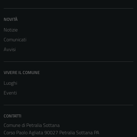
funzionamento
del sito e non
possono
NOVITÀ
essere
Notizie
disabilitati.
Questi cookie
Comunicati
non raccolgono
Avvisi
informazioni
personali.
VIVERE IL COMUNE
Luoghi
Eventi
CONTATTI
Comune di Petralia Sottana
Corso Paolo Agliata 90027 Petralia Sottana PA