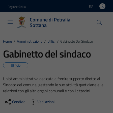
Vai ai contenuti
Vai al footer
ITA
Regione Sicilia
Lingua attiva:
Comune di Petralia
Sottana
Home
/
Amministrazione
/
Uffici
/
Gabinetto Del Sindaco
Gabinetto del sindaco
Ufficio
Unità amministrativa dedicata a fornire supporto diretto al
Sindaco del comune, gestendo le sue attività quotidiane e le
relazioni con gli altri organi comunali e con i cittadini.
Condividi
Vedi azioni