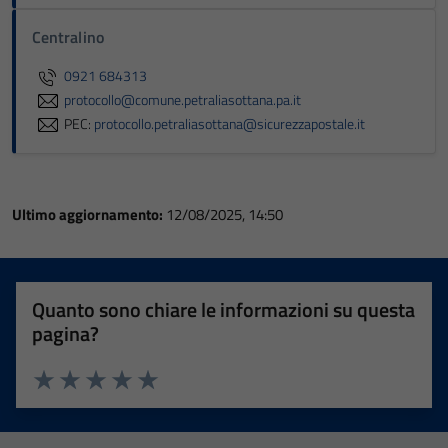
Centralino
0921 684313
protocollo@comune.petraliasottana.pa.it
PEC:
protocollo.petraliasottana@sicurezzapostale.it
Ultimo aggiornamento:
12/08/2025, 14:50
Quanto sono chiare le informazioni su questa
pagina?
Valuta 1 stelle su 5
Valuta 2 stelle su 5
Valuta 3 stelle su 5
Valuta 4 stelle su 5
Valuta 5 stelle su 5